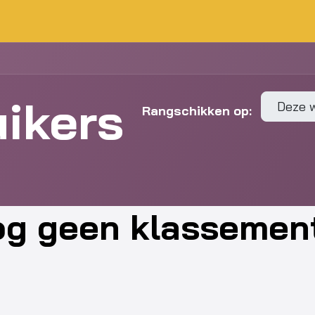
uikers
Deze 
Rangschikken op:
g geen klassement